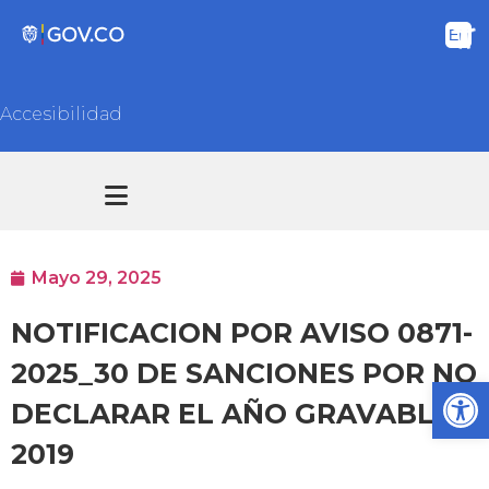
Accesibilidad
Transparencia y acceso información pública
Atención y Servicios a la ciudadanía
Mayo 29, 2025
NOTIFICACION POR AVISO 0871-
2025_30 DE SANCIONES POR NO
Ab
DECLARAR EL AÑO GRAVABLE
2019