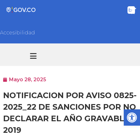
Accesibilidad
Transparencia y acceso información pública
Atención y Servicios a la ciudadanía
Mayo 28, 2025
NOTIFICACION POR AVISO 0825-
2025_22 DE SANCIONES POR NO
Ab
DECLARAR EL AÑO GRAVABLE
2019