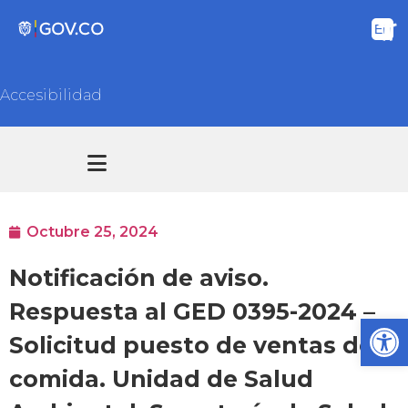
Accesibilidad
Transparencia y acceso información pública
Atención y Servicios a la ciudadanía
Octubre 25, 2024
Notificación de aviso.
Respuesta al GED 0395-2024 –
Ab
Solicitud puesto de ventas de
comida. Unidad de Salud