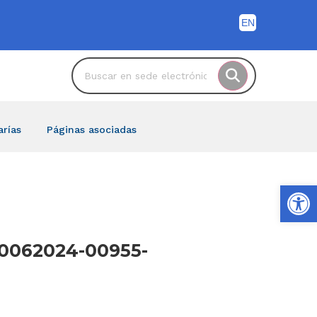
arías
Páginas asociadas
Ab
030062024-00955-