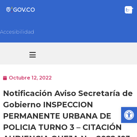
Accesibilidad
Transparencia y acceso información pública
Atención y Servicios a la ciudadanía
Octubre 12, 2022
Notificación Aviso Secretaría de
Gobierno INSPECCION
Ab
PERMANENTE URBANA DE
POLICIA TURNO 3 – CITACIÓN