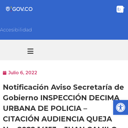
Accesibilidad
Transparencia y acceso información pública
Atención y Servicios a la ciudadanía
Julio 6, 2022
Notificación Aviso Secretaría de
Gobierno INSPECCIÓN DECIMA
Ab
URBANA DE POLICIA –
CITACIÓN AUDIENCIA QUEJA