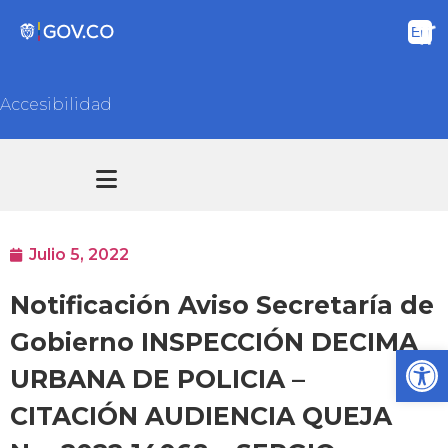
Accesibilidad
Transparencia y acceso información pública
Atención y Servicios a la ciudadanía
Julio 5, 2022
Notificación Aviso Secretaría de
Gobierno INSPECCIÓN DECIMA
Ab
URBANA DE POLICIA –
CITACIÓN AUDIENCIA QUEJA