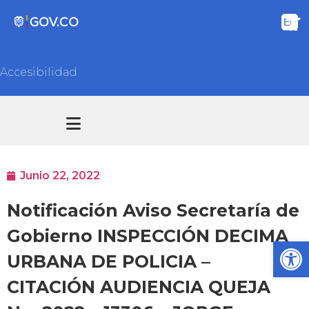
Accesibilidad
Transparencia y acceso información pública
Atención y Servicios a la ciudadanía
Junio 22, 2022
Notificación Aviso Secretaría de
Gobierno INSPECCIÓN DECIMA
Ab
URBANA DE POLICIA –
CITACIÓN AUDIENCIA QUEJA