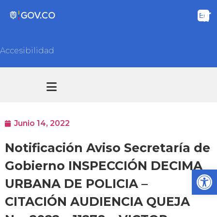
Accesibilidad
Transparencia y acceso información pública
Atención y Servicios a la ciudadanía
Junio 14, 2022
Notificación Aviso Secretaría de
Gobierno INSPECCIÓN DECIMA
Ab
URBANA DE POLICIA –
CITACIÓN AUDIENCIA QUEJA