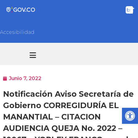
Accesibilidad
Transparencia y acceso información pública
Atención y Servicios a la ciudadanía
Junio 7, 2022
Notificación Aviso Secretaría de
Gobierno CORREGIDURÍA EL
Ab
MANANTIAL – CITACION
AUDIENCIA QUEJA No. 2022 –