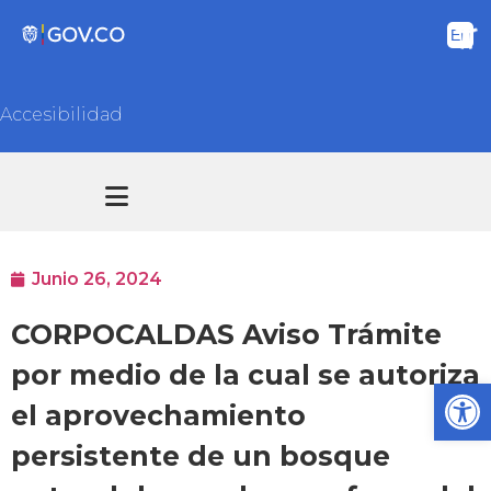
Accesibilidad
Transparencia y acceso información pública
Atención y Servicios a la ciudadanía
Junio 26, 2024
CORPOCALDAS Aviso Trámite
por medio de la cual se autoriza
Ab
el aprovechamiento
persistente de un bosque