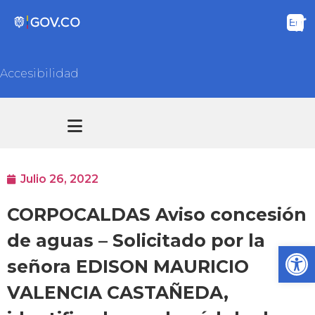
Accesibilidad
Transparencia y acceso información pública
Atención y Servicios a la ciudadanía
Julio 26, 2022
CORPOCALDAS Aviso concesión
de aguas – Solicitado por la
Ab
señora EDISON MAURICIO
VALENCIA CASTAÑEDA,