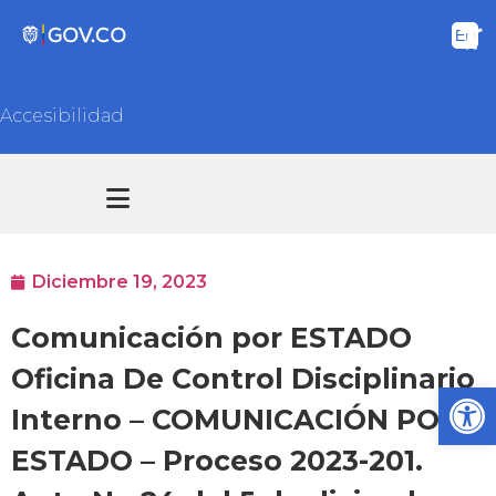
Accesibilidad
Transparencia y acceso información pública
Atención y Servicios a la ciudadanía
Diciembre 19, 2023
Comunicación por ESTADO
Oficina De Control Disciplinario
Ab
Interno – COMUNICACIÓN POR
ESTADO – Proceso 2023-201.