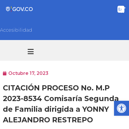
Accesibilidad
Transparencia y acceso información pública
Atención y Servicios a la ciudadanía
Octubre 17, 2023
CITACIÓN PROCESO No. M.P
2023-8534 Comisaría Segunda
Ab
de Familia dirigida a YONNY
ALEJANDRO RESTREPO