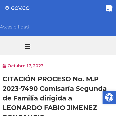
Accesibilidad
Transparencia y acceso información pública
Atención y Servicios a la ciudadanía
Octubre 17, 2023
CITACIÓN PROCESO No. M.P
2023-7490 Comisaría Segunda
Ab
de Familia dirigida a
LEONARDO FABIO JIMENEZ