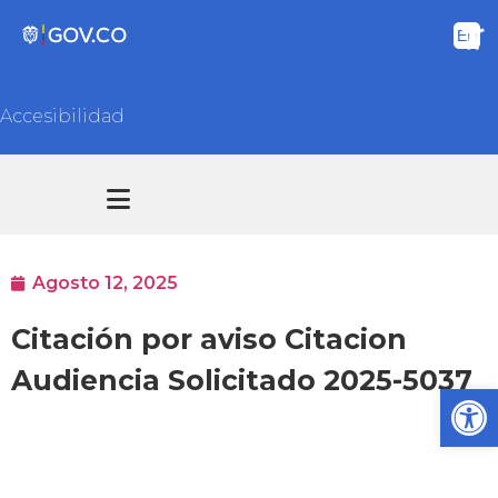
Accesibilidad
Transparencia y acceso información pública
Atención y Servicios a la ciudadanía
Agosto 12, 2025
Citación por aviso Citacion
Audiencia Solicitado 2025-5037
Ab