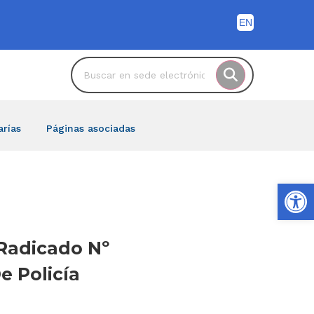
arías
Páginas asociadas
Ab
 Radicado Nº
e Policía