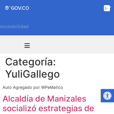
Accesibilidad
Transparencia y acceso información pública
Atención y Servicios a la ciudadanía
Categoría:
YuliGallego
Auto Agregado por WPeMatico
Ab
Alcaldía de Manizales
socializó estrategias de