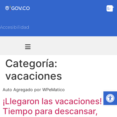
Accesibilidad
Transparencia y acceso información pública
Atención y Servicios a la ciudadanía
Categoría:
vacaciones
Auto Agregado por WPeMatico
Ab
¡Llegaron las vacaciones!
Tiempo para descansar,