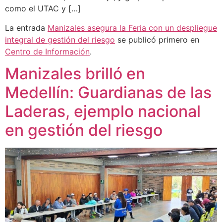
como el UTAC y […]
La entrada
Manizales asegura la Feria con un despliegue
integral de gestión del riesgo
se publicó primero en
Centro de Información
.
Manizales brilló en
Medellín: Guardianas de las
Laderas, ejemplo nacional
en gestión del riesgo