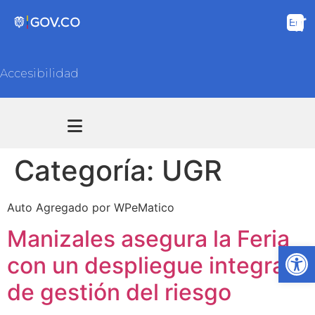
Accesibilidad
Transparencia y acceso información pública
Atención y Servicios a la ciudadanía
Categoría:
UGR
Auto Agregado por WPeMatico
Manizales asegura la Feria
Ab
con un despliegue integral
de gestión del riesgo