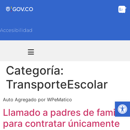
Accesibilidad
Transparencia y acceso información pública
Atención y Servicios a la ciudadanía
Categoría:
TransporteEscolar
Auto Agregado por WPeMatico
Ab
Llamado a padres de familia
para contratar únicamente