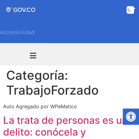
Accesibilidad
Transparencia y acceso información pública
Atención y Servicios a la ciudadanía
Categoría:
TrabajoForzado
Auto Agregado por WPeMatico
Ab
La trata de personas es un
delito: conócela y