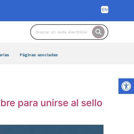
arías
Páginas asociadas
Ab
re para unirse al sello