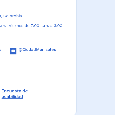
s, Colombia
.m. Viernes de 7:00 a.m. a 3:00
s
@CiudadManizales
Encuesta de
usabilidad