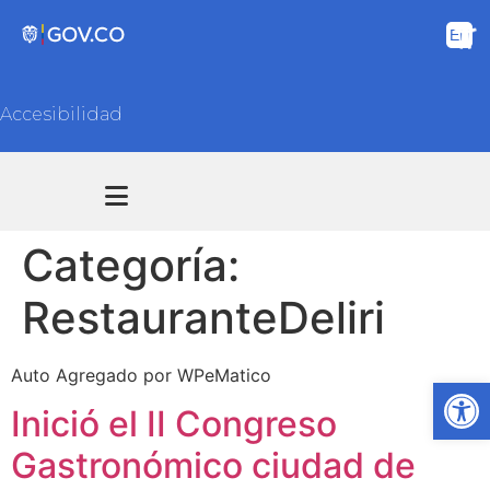
Accesibilidad
Transparencia y acceso información pública
Atención y Servicios a la ciudadanía
Categoría:
RestauranteDeliri
Auto Agregado por WPeMatico
Ab
Inició el II Congreso
Gastronómico ciudad de