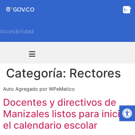
Accesibilidad
Transparencia y acceso información pública
Atención y Servicios a la ciudadanía
Categoría:
Rectores
Auto Agregado por WPeMatico
Docentes y directivos de
Ab
Manizales listos para iniciar
el calendario escolar