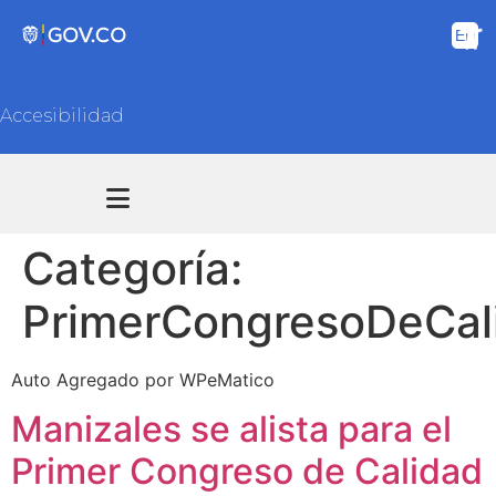
Accesibilidad
Transparencia y acceso información pública
Atención y Servicios a la ciudadanía
Categoría:
PrimerCongresoDeCal
Auto Agregado por WPeMatico
Manizales se alista para el
Primer Congreso de Calidad