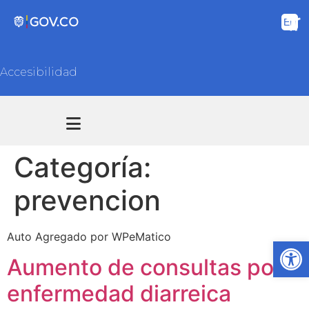
Accesibilidad
Transparencia y acceso información pública
Atención y Servicios a la ciudadanía
Categoría:
prevencion
Auto Agregado por WPeMatico
Ab
Aumento de consultas por
enfermedad diarreica