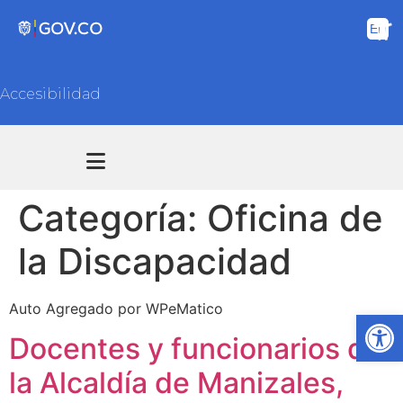
Accesibilidad
Transparencia y acceso información pública
Atención y Servicios a la ciudadanía
Categoría:
Oficina de
la Discapacidad
Auto Agregado por WPeMatico
Ab
Docentes y funcionarios de
la Alcaldía de Manizales,