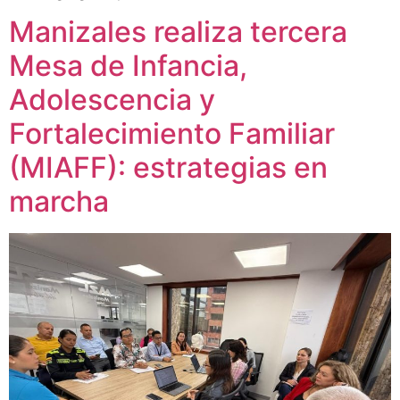
Manizales realiza tercera
Mesa de Infancia,
Adolescencia y
Fortalecimiento Familiar
(MIAFF): estrategias en
marcha