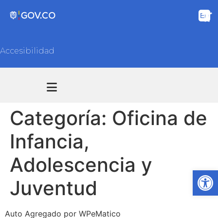
Accesibilidad
Transparencia y acceso información pública
Atención y Servicios a la ciudadanía
Categoría:
Oficina de
Infancia,
Adolescencia y
Ab
Juventud
Auto Agregado por WPeMatico