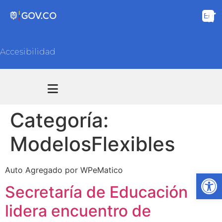
Accesibilidad
Transparencia y acceso información pública
Atención y Servicios a la ciudadanía
Categoría:
ModelosFlexibles
Auto Agregado por WPeMatico
Ab
Secretaría de Educación
lidera encuentro de