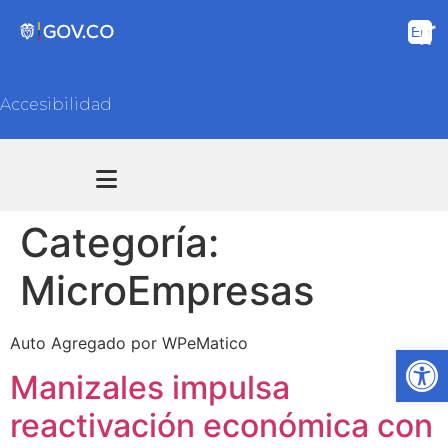
Accesibilidad
Transparencia y acceso información pública
Atención y Servicios a la ciudadanía
Categoría:
MicroEmpresas
Auto Agregado por WPeMatico
Ab
Manizales impulsa
reactivación económica con