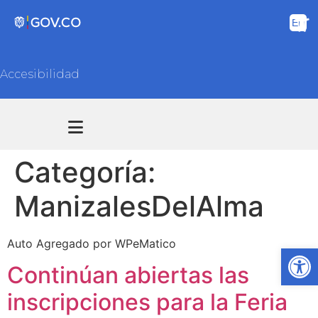
Accesibilidad
Transparencia y acceso información pública
Atención y Servicios a la ciudadanía
Categoría:
ManizalesDelAlma
Auto Agregado por WPeMatico
Ab
Continúan abiertas las
inscripciones para la Feria