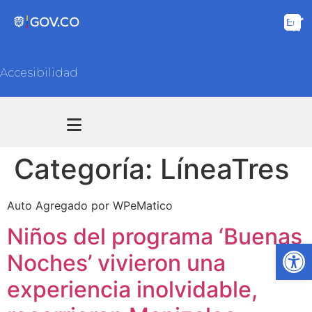
Accesibilidad
Transparencia y acceso información pública
Atención y Servicios a la ciudadanía
Categoría:
LíneaTres
Auto Agregado por WPeMatico
Niños del programa ‘Buenas
Ab
Noches’ vivieron una
experiencia inolvidable,