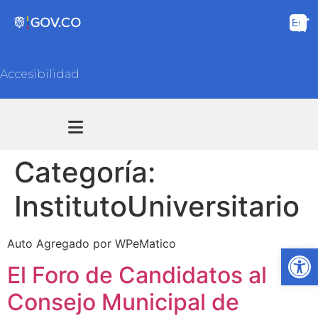
Accesibilidad
Transparencia y acceso información pública
Atención y Servicios a la ciudadanía
Categoría:
InstitutoUniversitario
Auto Agregado por WPeMatico
Ab
El Foro de Candidatos al
Consejo Municipal de