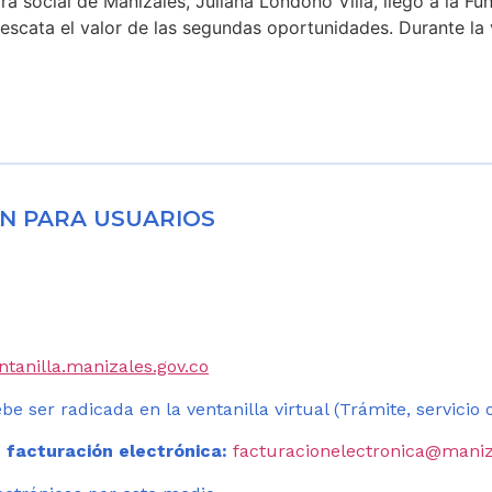
a social de Manizales, Juliana Londoño Villa, llegó a la F
rescata el valor de las segundas oportunidades. Durante la 
N PARA USUARIOS
entanilla.manizales.gov.co
be ser radicada en la ventanilla virtual (Trámite, servicio
 facturación electrónica:
facturacionelectronica@maniz