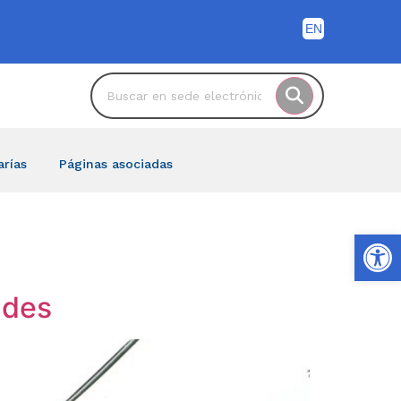
arías
Páginas asociadas
Ab
ndes