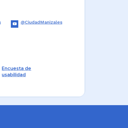
s
@CiudadManizales
Encuesta de
usabilidad