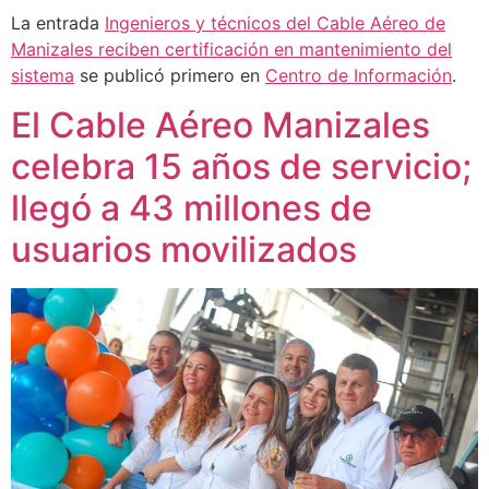
La entrada
Ingenieros y técnicos del Cable Aéreo de
Manizales reciben certificación en mantenimiento del
sistema
se publicó primero en
Centro de Información
.
El Cable Aéreo Manizales
celebra 15 años de servicio;
llegó a 43 millones de
usuarios movilizados