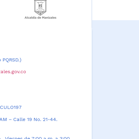
 o PQRSD.)
ales.gov.co
TICULO197
AM – Calle 19 No. 21-44.
. Viernes de 7:00 a.m. a 3:00