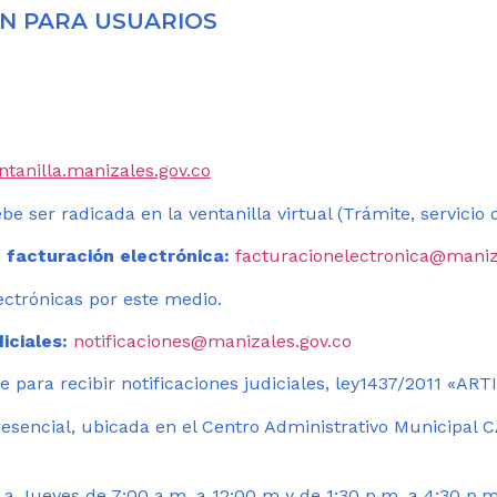
N PARA USUARIOS
entanilla.manizales.gov.co
be ser radicada en la ventanilla virtual (Trámite, servicio
 facturación electrónica:
facturacionelectronica@maniz
ectrónicas por este medio.
iciales:
notificaciones@manizales.gov.co
 para recibir notificaciones judiciales, ley1437/2011 «AR
esencial, ubicada en el Centro Administrativo Municipal C
a Jueves de 7:00 a.m. a 12:00 m y de 1:30 p.m. a 4:30 p.m