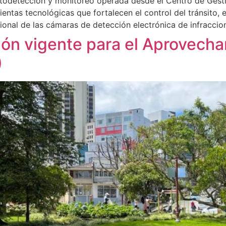
fotodetección y monitoreo operada desde el Centro de Gest
ntas tecnológicas que fortalecen el control del tránsito, e
ional de las cámaras de detección electrónica de infraccio
ción vigente para el Aprovech
)