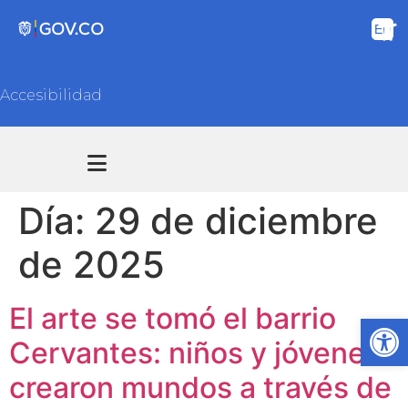
Accesibilidad
Transparencia y acceso información pública
Atención y Servicios a la ciudadanía
Día:
29 de diciembre
de 2025
El arte se tomó el barrio
Ab
Cervantes: niños y jóvenes
crearon mundos a través de