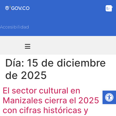
Accesibilidad
Transparencia y acceso información pública
Atención y Servicios a la ciudadanía
Día:
15 de diciembre
de 2025
El sector cultural en
Ab
Manizales cierra el 2025
con cifras históricas y