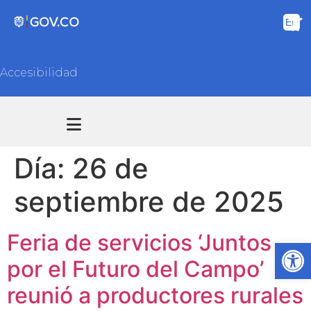
Accesibilidad
Transparencia y acceso información pública
Atención y Servicios a la ciudadanía
Día:
26 de
septiembre de 2025
Feria de servicios ‘Juntos
Ab
por el Futuro del Campo’
reunió a productores rurales