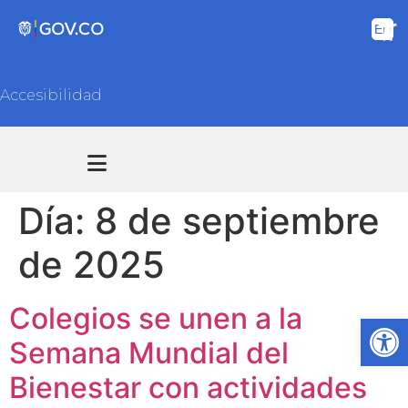
Accesibilidad
Transparencia y acceso información pública
Atención y Servicios a la ciudadanía
Día:
8 de septiembre
de 2025
Colegios se unen a la
Ab
Semana Mundial del
Bienestar con actividades