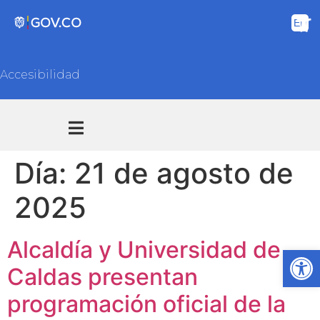
Accesibilidad
Transparencia y acceso información pública
Atención y Servicios a la ciudadanía
Día:
21 de agosto de
2025
Alcaldía y Universidad de
Abrir
Caldas presentan
programación oficial de la