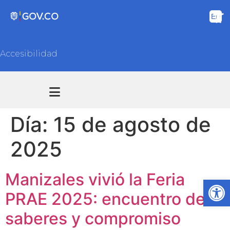
Accesibilidad
Transparencia y acceso información pública
Atención y Servicios a la ciudadanía
Día:
15 de agosto de
2025
Manizales vivió la Feria
Ab
PRAE 2025: encuentro de
saberes y compromiso