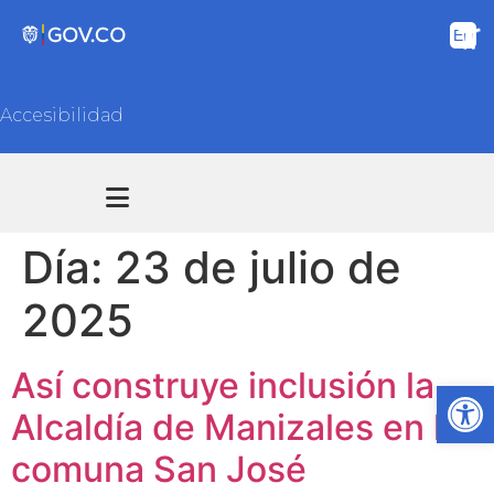
Accesibilidad
Transparencia y acceso información pública
Atención y Servicios a la ciudadanía
Día:
23 de julio de
2025
Así construye inclusión la
Ab
Alcaldía de Manizales en la
comuna San José