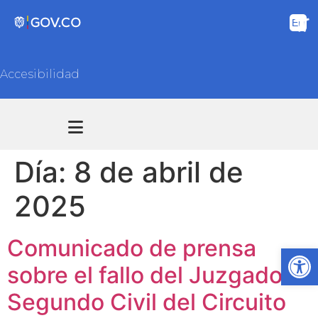
Accesibilidad
Transparencia y acceso información pública
Atención y Servicios a la ciudadanía
Día:
8 de abril de
2025
Comunicado de prensa
Ab
sobre el fallo del Juzgado
Segundo Civil del Circuito