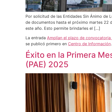
Por solicitud de las Entidades Sin Ánimo de 
de documentos hasta el próximo martes 22 de 
este año. Esto permite brindarles el […]
La entrada
Amplían el plazo de convocatoria 
se publicó primero en
Centro de Información
.
Éxito en la Primera Me
(PAE) 2025