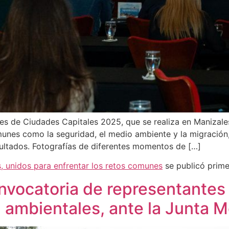
es de Ciudades Capitales 2025, que se realiza en Manizale
unes como la seguridad, el medio ambiente y la migración,
ultados. Fotografías de diferentes momentos de […]
, unidos para enfrentar los retos comunes
se publicó prim
nvocatoria de representantes 
ambientales, ante la Junta M