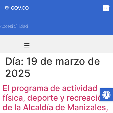
Accesibilidad
Transparencia y acceso información pública
Atención y Servicios a la ciudadanía
Día:
19 de marzo de
2025
El programa de actividad
Ab
física, deporte y recreación
de la Alcaldía de Manizales,