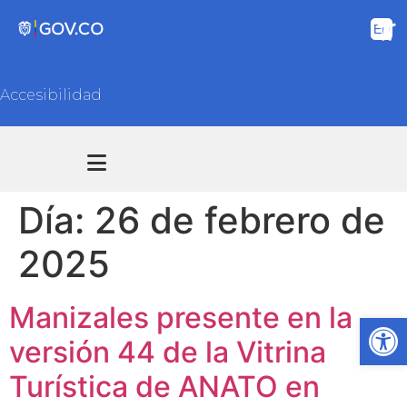
Accesibilidad
Transparencia y acceso información pública
Atención y Servicios a la ciudadanía
Día:
26 de febrero de
2025
Manizales presente en la
Ab
versión 44 de la Vitrina
Turística de ANATO en