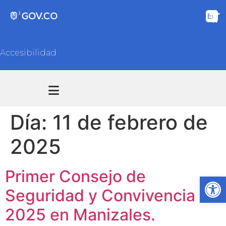
Accesibilidad
Transparencia y acceso información pública
Atención y Servicios a la ciudadanía
Día:
11 de febrero de
2025
Primer Consejo de
Ab
Seguridad y Convivencia de
2025 en Manizales.