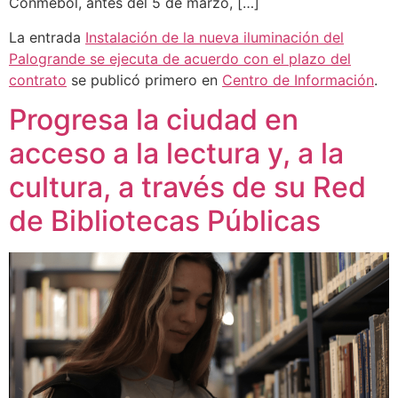
Conmebol, antes del 5 de marzo, […]
La entrada
Instalación de la nueva iluminación del
Palogrande se ejecuta de acuerdo con el plazo del
contrato
se publicó primero en
Centro de Información
.
Progresa la ciudad en
acceso a la lectura y, a la
cultura, a través de su Red
de Bibliotecas Públicas